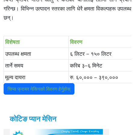
गरिन्छ। विभिन्न उत्पादन स्तरका लागि धेरै क्षमता विकल्पहरू उपलब्ध
छन्।
विशेषता
विवरण
उपलब्ध क्षमता
६ लिटर – १५० लिटर
तार्ने समय
करिब ३–६ मिनेट
मूल्य दायरा
रु. ६०,००० – ३९०,०००
चिप्स फ्रायर मेसिनको विवरण हेर्नुहोस्
कोटिङ प्यान मेसिन