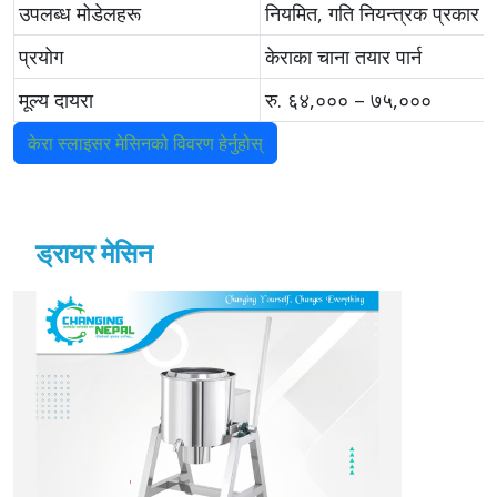
उपलब्ध मोडेलहरू
नियमित, गति नियन्त्रक प्रकार
प्रयोग
केराका चाना तयार पार्न
मूल्य दायरा
रु. ६४,००० – ७५,०००
केरा स्लाइसर मेसिनको विवरण हेर्नुहोस्
ड्रायर मेसिन