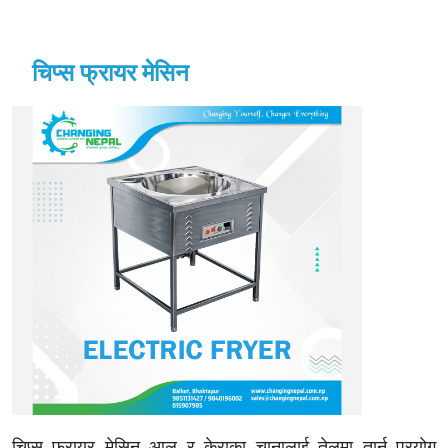
चिप्स फ्रायर मेसिन
चिप्स फ्रायर मेसिन आलु र केराका चानालाई तेलमा तार्न प्रयोग