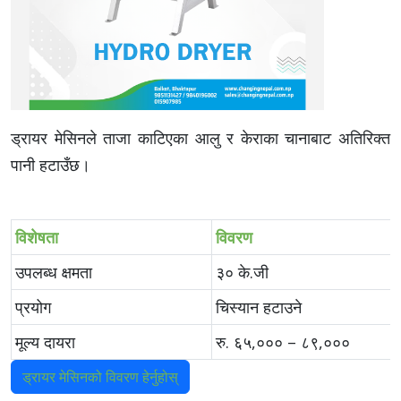
ड्रायर मेसिनले ताजा काटिएका आलु र केराका चानाबाट अतिरिक्त
पानी हटाउँछ।
विशेषता
विवरण
उपलब्ध क्षमता
३० के.जी
प्रयोग
चिस्यान हटाउने
मूल्य दायरा
रु. ६५,००० – ८९,०००
ड्रायर मेसिनको विवरण हेर्नुहोस्